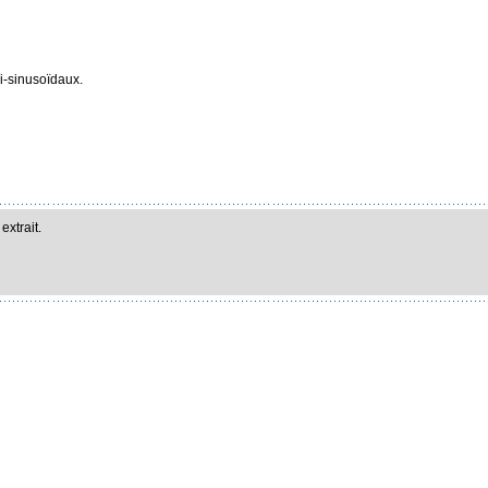
i-sinusoïdaux.
extrait.