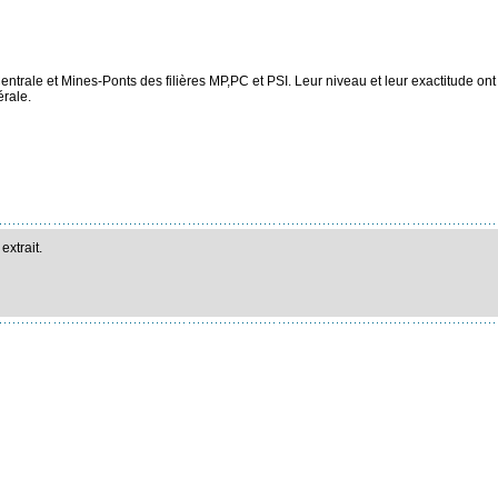
ntrale et Mines-Ponts des filières MP,PC et PSI. Leur niveau et leur exactitude on
érale.
extrait.