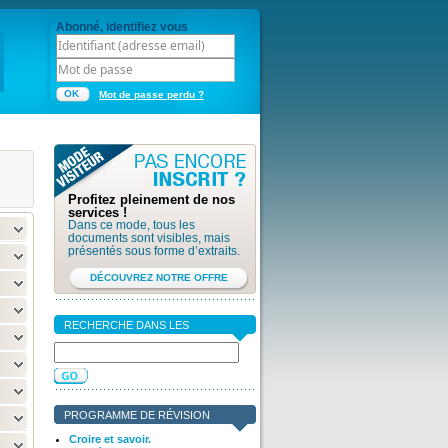
Abonné, identifiez vous
OK
Mot de passe perdu ?
Profitez pleinement de nos
services !
Dans ce mode, tous les
documents sont visibles, mais
présentés sous forme d’extraits.
DÉCOUVREZ NOTRE OFFRE
RECHERCHE DANS LES
DOCUMENTS
PROGRAMME DE RÉVISION
Croire et savoir.