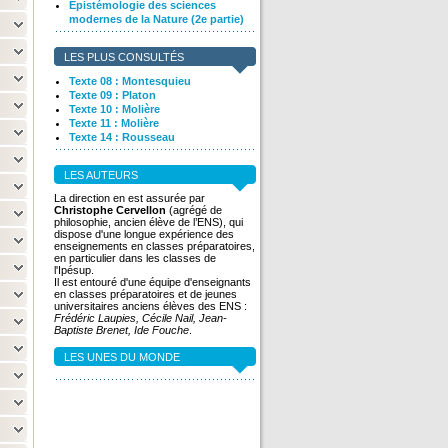
Epistémologie des sciences
modernes de la Nature (2e partie)
LES PLUS CONSULTÉS
Texte 08 : Montesquieu
Texte 09 : Platon
Texte 10 : Molière
Texte 11 : Molière
Texte 14 : Rousseau
LES AUTEURS
La direction en est assurée par
Christophe Cervellon
(agrégé de
philosophie, ancien élève de l’ENS), qui
dispose d'une longue expérience des
enseignements en classes préparatoires,
en particulier dans les classes de
l'Ipésup.
Il est entouré d'une équipe d'enseignants
en classes préparatoires et de jeunes
universitaires anciens élèves des ENS :
Frédéric Laupies, Cécile Nail, Jean-
Baptiste Brenet, Ide Fouche
.
LES UNES DU MONDE