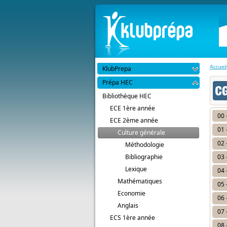
Accueil
KlubPrepa
Prépa HEC
Bibliothèque HEC
ECE 1ère année
00 
ECE 2ème année
01 
Culture générale
02 
Méthodologie
Bibliographie
03 
Lexique
04 
Mathématiques
05 
Economie
06 
Anglais
07 
ECS 1ère année
08 