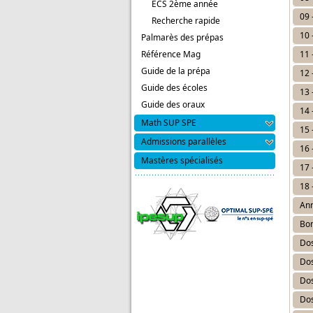
ECS 2ème année
09 
Recherche rapide
10 
Palmarès des prépas
Référence Mag
11 
Guide de la prépa
12 
Guide des écoles
13 
Guide des oraux
14 
Math SUP SPE
15 
Admissions parallèles
16 
Mastères spécialisés
17 
18 
Ann
Bon
Dos
Dos
Dos
Dos