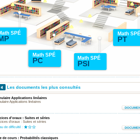
Math SPÉ
Math SP
MP
PT
Math SPÉ
Math SPÉ
PC
PSI
Les documents les plus consultés
ulaire Applications linéaires
laire Applications linéaires
DOCUME
cices d'oraux : Suites et séries
ices d'oraux : Suites et séries
u de difficulté :
DOCUME
e de cours : Probabilités classiques