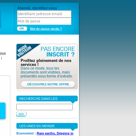
Abonné, identifiez vous
OK
Mot de passe perdu ?
vous
 :
Profitez pleinement de nos
services !
Dans ce mode, tous les
documents sont visibles, mais
présentés sous forme d’extraits.
DÉCOUVREZ NOTRE OFFRE
RECHERCHE DANS LES
DOCUMENTS
LES UNES DU MONDE
Economist :
Rare earths. Digging in