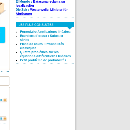
El Mundo :
Batasuna reclama su
legalización
Die Zeit :
Westerwelle, Minister für
Abrüstung
LES PLUS CONSULTÉS
É
Formulaire Applications linéaires
Exercices d'oraux : Suites et
séries
Fiche de cours : Probabilités
classiques
Quatre problèmes sur les
équations différentielles linéaires
Petit problème de probabilités
NT
NT