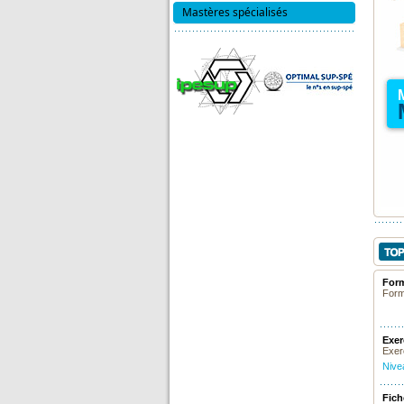
Mastères spécialisés
Form
Formu
Exer
Exerc
Nivea
Fich