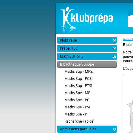
Accueil
KlubPrepa
Bibli
Prépa HEC
Notre 
Math SUP SPE
pouvez
cours 
Bibliothèque SupSpé
Clique
Maths Sup - MPSI
Maths Sup - PCSI
Maths Sup - PTSI
Maths Spé - MP
Maths Spé - PC
Maths Spé - PSI
Maths Spé - PT
Recherche rapide
Admissions parallèles