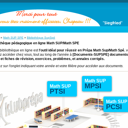
»
Math SUP SPE
»
Bibliothèque SupSpé
othèque pédagogique en ligne Math SUP/Math SPE
bibliothèque en ligne est
l'outil idéal pour réussir en Prépa Math Sup/Math Spé
, 
 accéder chez vous, tout au long de l'année à
[Documents-SUPSPE]
documents
et fiches de révision, exercices, problèmes, et annales corrigés.
z sur l'onglet indiquant votre année et votre filière pour accéder aux documents.
Math SUP
MPSI
Math SUP
PTSI
Math SUP
PCSI