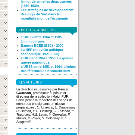
le monde entre les deux guerres
(1919-1939)
Les stratégies de développement
des pays du Sud dans la
mondialisation de l’économie
LES PLUS CONSULTÉS
L’URSS entre 1964 et 1985.
L’immobilisme.
Banque BCEE (ESC) - 2000
La NEP (nouvelle politique
économique, 1921-1928).
L’URSS de 1941à 1953. La grande
guerre patriotique.
L’URSS entre 1953 et 1964. L’échec
des réformes de Khrouchtchev.
LES AUTEURS
La direction est assurée par
Pascal
Gauchon
, professeur à Ipésup et
directeur de la collection Major PUF.
Participent à la rédaction des fiches de
nombreux enseignants en classe
préparatoire :
C. Chancel
,
E. Duquesnoy
,
D. Hamon
,
E.C. Pielberg
,
C. Tellenne
,
P.
Touchard,
A.S. Letac, Y. Gervaise, F.
Munier, P. Royer, S. Delannoy et T.
Snegaroff.