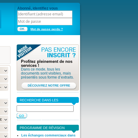
Abonné, identifiez vous
OK
Mot de passe perdu ?
Profitez pleinement de nos
services !
Dans ce mode, tous les
documents sont visibles, mais
présentés sous forme d’extraits.
DÉCOUVREZ NOTRE OFFRE
-
RECHERCHE DANS LES
DOCUMENTS
t
PROGRAMME DE RÉVISION
Les échanges commerciaux dans