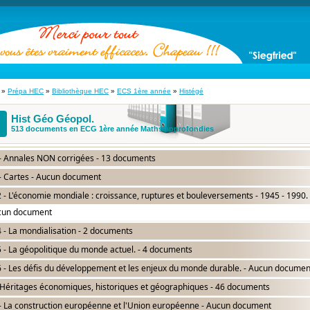
»
Prépa HEC
»
Bibliothèque HEC
»
ECS 1ère année
»
Histégé
Hist Géo Géopol.
513 documents en ECG 1ère année Maths approfondies
- Annales NON corrigées - 13 documents
- Cartes - Aucun document
 - L'économie mondiale : croissance, ruptures et bouleversements - 1945 - 1990. 
cun document
 - La mondialisation - 2 documents
 - La géopolitique du monde actuel. - 4 documents
 - Les défis du développement et les enjeux du monde durable. - Aucun documen
Héritages économiques, historiques et géographiques - 46 documents
- La construction européenne et l'Union européenne - Aucun document