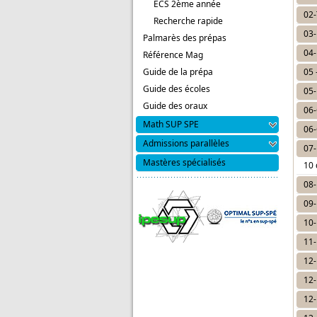
ECS 2ème année
02-
Recherche rapide
03-
Palmarès des prépas
04-
Référence Mag
Guide de la prépa
05 
Guide des écoles
05-
Guide des oraux
06-
Math SUP SPE
06-
Admissions parallèles
07-
Mastères spécialisés
10
08-
09-
10-
11-
12-
12-
12-