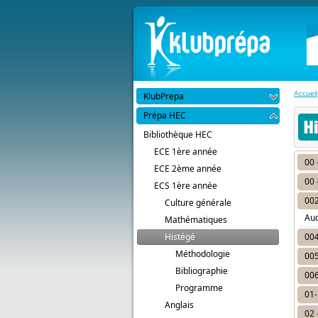
Accueil
KlubPrepa
Prépa HEC
Bibliothèque HEC
ECE 1ère année
00 
ECE 2ème année
00 
ECS 1ère année
002
Culture générale
Au
Mathématiques
Histégé
004
Méthodologie
005
Bibliographie
006
Programme
01-
Anglais
02 