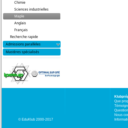
Chimie
Sciences industrielles
Maple
Anglais
Français
Recherche rapide
Admissions parallèles
Mastères spécialisés
Klubpré
Que pro
Témoign
Question
Nous con
© EduKlub 2000-2017
Informat