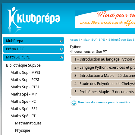
Accueil
»
Math SUP SPE
»
Bibliothèque Sup
KlubPrepa
Python
Prépa HEC
44 documents en Spé PT
Math SUP SPE
1 - Introduction au langage Python 
Bibliothèque SupSpé
2 - Langage Python : exercices et p
Maths Sup - MPSI
3 - Introduction à Maple - 25 docum
Maths Sup - PCSI
4 - Etude des Polynômes de Chebys
Maths Sup - PTSI
5 - Problèmes Maple - 3 documents
Maths Spé - MP
Maths Spé - PC
Tous les documents pour la matière
Maths Spé - PSI
Maths Spé - PT
Mathématiques
Physique