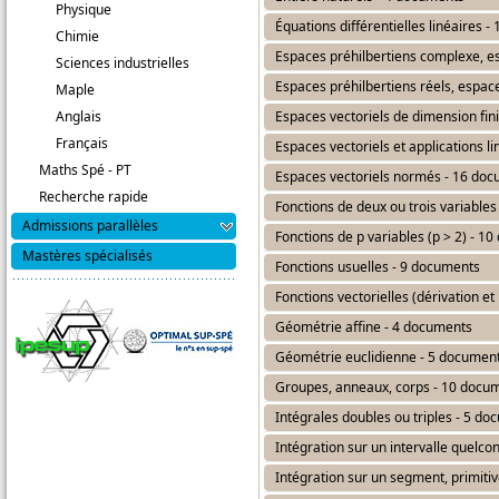
Physique
Équations différentielles linéaires 
Chimie
Espaces préhilbertiens complexe, e
Sciences industrielles
Espaces préhilbertiens réels, espac
Maple
Anglais
Espaces vectoriels de dimension fin
Français
Espaces vectoriels et applications l
Maths Spé - PT
Espaces vectoriels normés - 16 do
Recherche rapide
Fonctions de deux ou trois variable
Admissions parallèles
Fonctions de p variables (p > 2) - 1
Mastères spécialisés
Fonctions usuelles - 9 documents
Fonctions vectorielles (dérivation e
Géométrie affine - 4 documents
Géométrie euclidienne - 5 documen
Groupes, anneaux, corps - 10 docu
Intégrales doubles ou triples - 5 d
Intégration sur un intervalle quelc
Intégration sur un segment, primiti