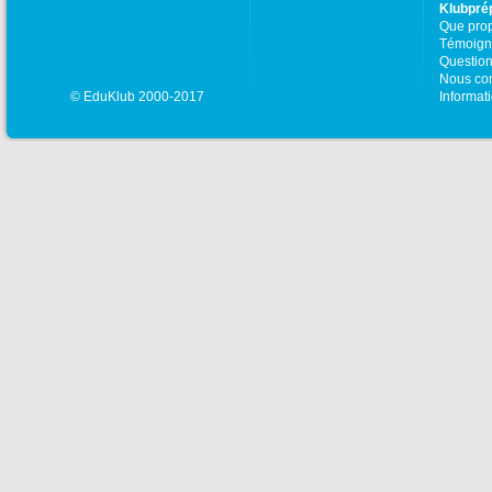
Klubpré
Que pro
Témoign
Question
Nous con
© EduKlub 2000-2017
Informat