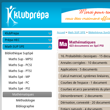
Accueil
»
Math SUP SPE
»
Bibliothèque Sup
KlubPrepa
Prépa HEC
Mathématiques
423 documents en Spé PSI
Math SUP SPE
Bibliothèque SupSpé
16. Probabilités classiques - 15 do
Maths Sup - MPSI
Annales corrigées - 10 documents
Maths Sup - PCSI
Applications - 5 documents
Maths Sup - PTSI
Calcul matriciel, systèmes linéaire
Maths Spé - MP
Maths Spé - PC
Courbes de l'espace - 1 document
Maths Spé - PSI
Courbes et arcs paramétrés du plan
Mathématiques
Dénombrement - 2 documents
Méthodologie
Dérivation, convexité - 20 document
Bibliographie
Entiers naturels - 4 documents