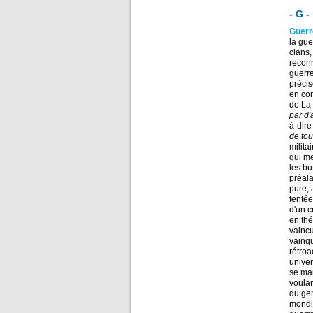
- G -
Guer
la gue
clans,
reconn
guerre
précis
en con
de La 
par d
à-dire
de tou
milita
qui me
les bu
préala
pure, 
tentée
d'un c
en thé
vaincu
vainqu
rétroa
univer
se man
voulan
du gen
mondia