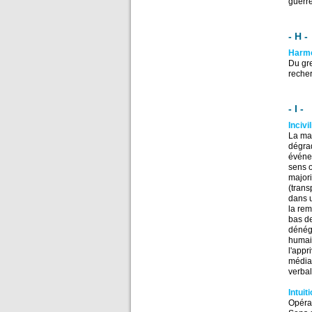
guerre
- H -
Harm
Du gr
recher
- I -
Incivi
La man
dégrad
événem
sens o
majori
(trans
dans u
la rem
bas de
dénéga
humain
l'appr
médiat
verbal
Intuit
Opérat