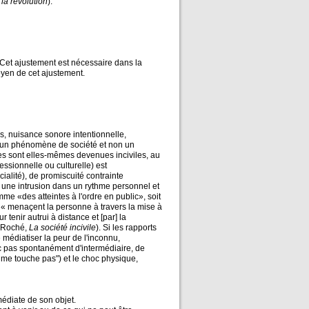
 la révolution
).
. Cet ajustement est nécessaire dans la
moyen de cet ajustement.
s, nuisance sonore intentionnelle,
st un phénomène de société et non un
les sont elles-mêmes devenues inciviles, au
essionnelle ou culturelle) est
ialité), de promiscuité contrainte
, une intrusion dans un rythme personnel et
mme «des atteintes à l'ordre en public», soit
tés « menaçent la personne à travers la mise à
 tenir autrui à distance et [par] la
n Roché,
La société incivile
). Si les rapports
 médiatiser la peur de l'inconnu,
nc pas spontanément d'intermédiaire, de
 me touche pas") et le choc physique,
édiate de son objet.