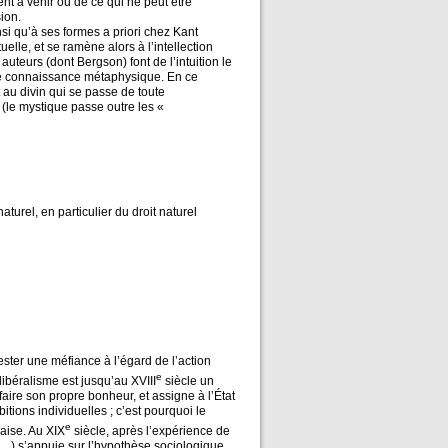
nt à venir ou de ce qui ne peut être
sion.
insi qu’à ses formes a priori chez Kant
tuelle, et se ramène alors à l’intellection
uteurs (dont Bergson) font de l’intuition le
une connaissance métaphysique. En ce
t au divin qui se passe de toute
 (le mystique passe outre les «
aturel, en particulier du droit naturel
ster une méfiance à l’égard de l’action
e
 libéralisme est jusqu’au XVIII
siècle un
aire son propre bonheur, et assigne à l’État
bitions individuelles ; c’est pourquoi le
e
aise. Au XIX
siècle, après l’expérience de
s,…) s’appuie sur l’hypothèse sociologique