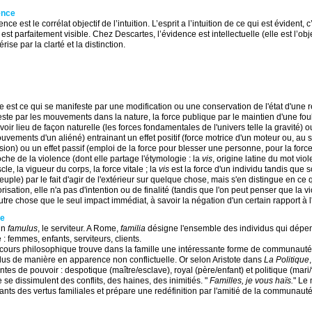
ence
ence est le corrélat objectif de l’intuition. L’esprit a l’intuition de ce qui est évident, 
 est parfaitement visible. Chez Descartes, l’évidence est intellectuelle (elle est l’ob
érise par la clarté et la distinction.
e
ce est ce qui se manifeste par une modification ou une conservation de l'état d'une r
ste par les mouvements dans la nature, la force publique par le maintien d'une foul
voir lieu de façon naturelle (les forces fondamentales de l'univers telle la gravité) 
uvements d'un aliéné) entrainant un effet positif (force motrice d'un moteur ou, au s
sion) ou un effet passif (emploi de la force pour blesser une personne, pour la forc
che de la violence (dont elle partage l'étymologie : la
vis
, origine latine du mot viol
cle, la vigueur du corps, la force vitale ; la
vis
est la force d'un individu tandis que s
euple) par le fait d'agir de l'extérieur sur quelque chose, mais s'en distingue en ce q
orisation, elle n'a pas d'intention ou de finalité (tandis que l'on peut penser que la
utre chose que le seul impact immédiat, à savoir la négation d'un certain rapport à l'
le
in
famulus
, le serviteur. A Rome,
familia
désigne l'ensemble des individus qui dép
e : femmes, enfants, serviteurs, clients.
cours philosophique trouve dans la famille une intéressante forme de communauté 
dus de manière en apparence non conflictuelle. Or selon Aristote dans
La Politique
entes de pouvoir : despotique (maître/esclave), royal (père/enfant) et politique (mari
 se dissimulent des conflits, des haines, des inimitiés. "
Familles, je vous haïs.
" Le
nts des vertus familiales et prépare une redéfinition par l'amitié de la communaut