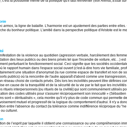
, c'est la possibilité même de la politique qu'il faut réinventer (voir Arendt,
Essai sur
onie
ec
armos
, la ligne de bataille. L'harmonie est un ajustement des parties entre elles
che du bonheur politique. L'amitié dans la perspective politique d'Aristote est le 
lité
ifestation de la violence au quotidien (agression verbale, harcèlement des femme
ation des lieux publics ou des biens privés tel que l'incendie de voiture, etc…) e
ent perturbant le fonctionnement social. Ceci signifie que les sociétés occidenta
ù le rapport humain dans l'espace social ouvert (c'est-à-dire hors vie familiale, prof
tairement une situation d'anonymat (la rue comme espace de transfert et non de soc
ports publics) où la rencontre de l'autre apparaît d'abord comme une transgression
n réseau choisi de contacts privés. Dès lors les incivilités peuvent être définies co
ise en cause de la tranquillité et de la sécurité de la vie par le fait que les incivili
s rituels interpersonnels [ou rituels de la civilité] qui sont communément utilisés pour
tion des codes utilisés pour s'assurer réciproquement son innocuité » (Sébastie
s sont « déritualisés », cela montre qu'il n'y plus de code commun qui permette de
ivoisement mutuel et progressif de la logique du comportement d'autrui. Il n'y a do
ion entre l'absence du contact (la tolérance comme indifférence réciproque du "ne
 ou culturel.
ion
ion de l’esprit par laquelle il obtient une connaissance ou une compréhension imm