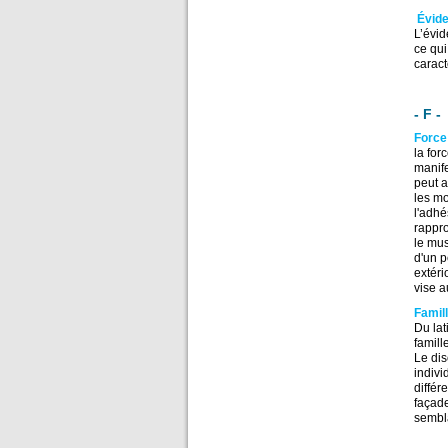
Évid
L’évid
ce qui
caract
- F -
Forc
la for
manife
peut a
les mo
l'adhé
rappro
le mus
d'un p
extéri
vise a
Famil
Du lat
famill
Le dis
indivi
différ
façade
sembla