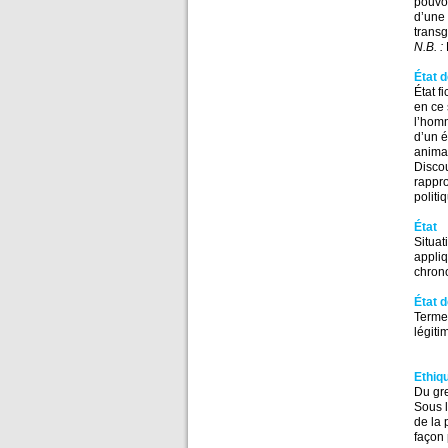
pouvoi
d’une 
transg
N.B. :
État d
État f
en ce 
l’homm
d’un é
animal
Discou
rappro
politi
État
Situat
appliq
chron
État d
Terme 
légiti
Ethiq
Du gr
Sous l
de la 
façon