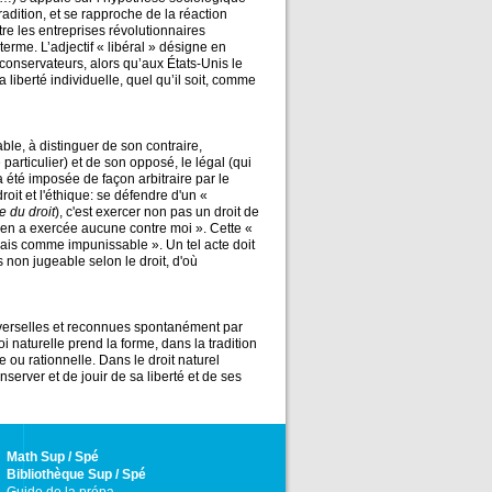
adition, et se rapproche de la réaction
ntre les entreprises révolutionnaires
terme. L’adjectif « libéral » désigne en
s conservateurs, alors qu’aux États-Unis le
 liberté individuelle, quel qu’il soit, comme
ble, à distinguer de son contraire,
 particulier) et de son opposé, le légal (qui
a été imposée de façon arbitraire par le
roit et l'éthique: se défendre d'un «
e du droit
), c'est exercer non pas un droit de
n'en a exercée aucune contre moi ». Cette «
ais comme impunissable ». Un tel acte doit
non jugeable selon le droit, d'où
niverselles et reconnues spontanément par
 naturelle prend la forme, dans la tradition
ne ou rationnelle. Dans le droit naturel
server et de jouir de sa liberté et de ses
Math Sup / Spé
Bibliothèque Sup / Spé